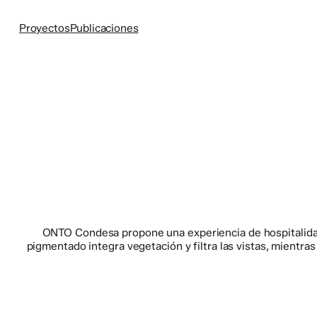
Skip
to
Proyectos
Publicaciones
content
ONTO Condesa propone una experiencia de hospitalidad í
pigmentado integra vegetación y filtra las vistas, mientra